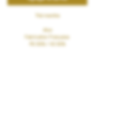
Thé menthe
dluo
Fabrication Française
PG 50% / VG 50%