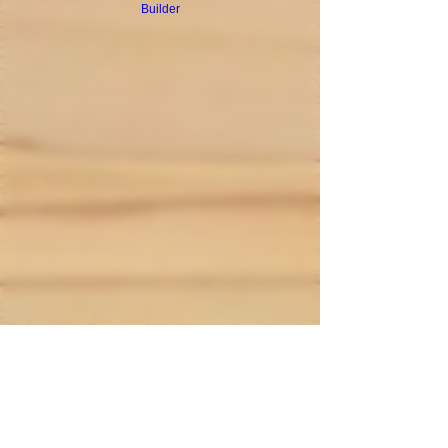
Builder
.
Mentions légales
. Moyens de paiement
.
Livraison
.
nous contacter
L'électro'klop - Cigarette électronique - Eliquides -
33620 Cavignac - 33820 Etauliers - Gironde -