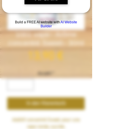
Build a FREE AI website with
AI Website
Builder
1001 vape– Arôme
concentré Sweet– 30ml
Preis
13,90 €
Anzahl
*
In den Warenkorb
Additif concentré
Sweet
, pour une
vape ronde, sucrée.