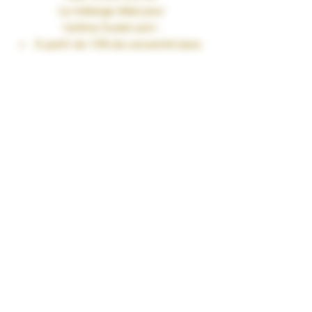
Le mélange idéal pour
l’arôme
Sweet
sont :
À partir de 10% de concentré dans
une base PG/VG de 50/50
Jusqu’à 15% de concentré dans
une base 100%VG
Fiole 30ml
TAUX DE NICOTINE : 0 mg/ml
RENDU SAVEURS : Fruité
GARANTIES : Sans Diacétyl. Arômes
vape-safe certifiés par nos
aromaticiens.
CONSERVATION : +/-20°C
FABRICATION : Produit en France à
Marmande dans le Lot-et-Garonne (47)