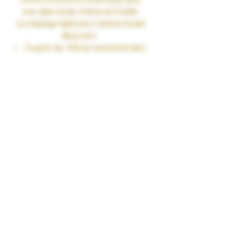
une vape ronde, fraîche et fruitée.
Le mélange idéal pour l’arôme
Sweet
Blue
sont :
À partir de 10% de concentré dans
une base PG/VG de 50/50
Jusqu’à 15% de concentré dans
une base 100%VG
Fiole 30ml
TAUX DE NICOTINE : 0 mg/ml
RENDU SAVEURS : Fruité frais
GARANTIES : Sans Diacétyl. Arômes
vape-safe certifiés par nos
aromaticiens.
CONSERVATION : +/-20°C
FABRICATION : Produit en France à
Marmande dans le Lot-et-Garonne (47)