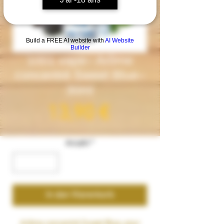
Build a FREE AI website with
AI Website
Builder
1001 vape– Arôme
concentré Sweet Blue–
30ml
Preis
13,90 €
Anzahl
*
In den Warenkorb
Arôme concentré
Sweet Blue
, pour