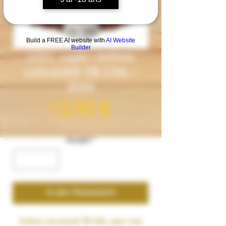
Build a FREE AI website with
AI Website
Builder
1001 vape– Arôme
concentré TB CML–
30ml
Preis
13,90 €
Anzahl
*
In den Warenkorb
Arôme concentré
TB CML
, pour une