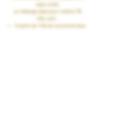
vape ronde.
Le mélange idéal pour l’arôme
TB
CML
sont :
À partir de 10% de concentré dans
une base PG/VG de 50/50
Jusqu’à 15% de concentré dans
une base 100%VG
Fiole 30ml
TAUX DE NICOTINE : 0 mg/ml
RENDU SAVEURS : Tabac
GARANTIES : Sans Diacétyl. Arômes
vape-safe certifiés par nos
aromaticiens.
CONSERVATION : +/-20°C
FABRICATION : Produit en France à
Marmande dans le Lot-et-Garonne (47)