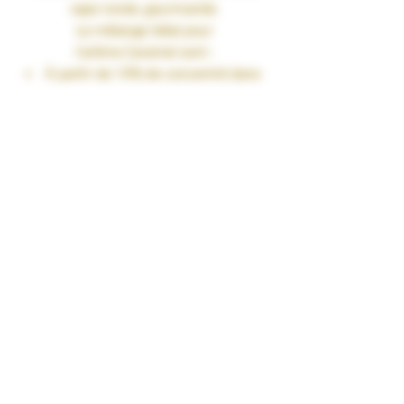
vape ronde, gourmande.
Le mélange idéal pour
l’arôme
Caramel
sont :
À partir de 10% de concentré dans
une base PG/VG de 50/50
Jusqu’à 15% de concentré dans
une base 100%VG
Fiole 30ml
TAUX DE NICOTINE : 0 mg/ml
RENDU SAVEURS : Gourmand
GARANTIES : Sans Diacétyl. Arômes
vape-safe certifiés par nos
aromaticiens.
CONSERVATION : +/-20°C
FABRICATION : Produit en France à
Marmande dans le Lot-et-Garonne (47)