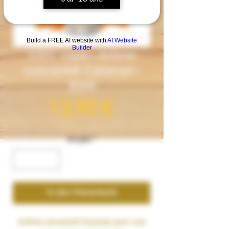
Build a FREE AI website with
AI Website
Builder
1001 vape– Arôme
concentré Caramel–
30ml
Preis
13,90 €
Anzahl
*
In den Warenkorb
Arôme concentré
Caramel
, pour une