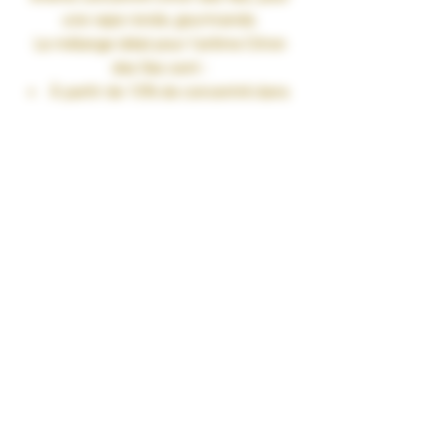
une vape ronde, gourmande.
Le mélange idéal pour l’arôme
Citron
des îles
sont :
À partir de 10% de concentré dans
une base PG/VG de 50/50
Jusqu’à 15% de concentré dans
une base 100%VG
Fiole 30ml
TAUX DE NICOTINE : 0 mg/ml
RENDU SAVEURS : Fruité
GARANTIES : Sans Diacétyl. Arômes
vape-safe certifiés par nos
aromaticiens.
CONSERVATION : +/-20°C
FABRICATION : Produit en France à
Marmande dans le Lot-et-Garonne (47)