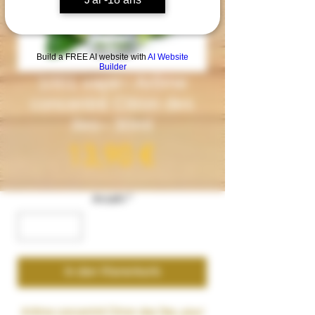
Build a FREE AI website with
AI Website
Builder
1001 vape– Arôme
concentré Citron des
iles– 30ml
Preis
13,90 €
Anzahl
*
In den Warenkorb
Arôme concentré
Citron des îles
, pour