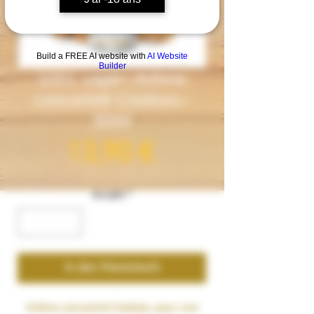
Build a FREE AI website with
AI Website
Builder
1001 vape– Arôme
concentré Cookies–
30ml
Preis
13,90 €
Anzahl
*
In den Warenkorb
Arôme concentré
Cookies
, pour une