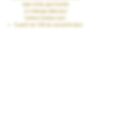
vape ronde, gourmande.
Le mélange idéal pour
l’arôme
Cookies
sont :
À partir de 10% de concentré dans
une base PG/VG de 50/50
Jusqu’à 15% de concentré dans
une base 100%VG
Fiole 30ml
TAUX DE NICOTINE : 0 mg/ml
RENDU SAVEURS : Gourmand
GARANTIES : Sans Diacétyl. Arômes
vape-safe certifiés par nos
aromaticiens.
CONSERVATION : +/-20°C
FABRICATION : Produit en France à
Marmande dans le Lot-et-Garonne (47)