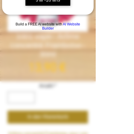
Build a FREE AI website with
AI Website
Builder
1001 vape– Arôme
concentré Framboise–
30ml
Preis
13,90 €
Anzahl
*
In den Warenkorb