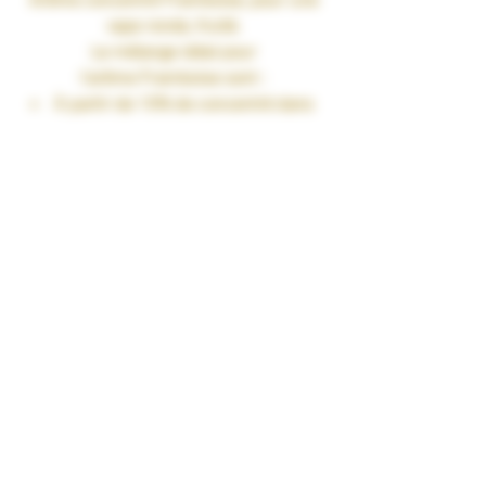
Arôme concentré
Framboise
, pour une
vape ronde, fruité.
Le mélange idéal pour
l’arôme
Framboise
sont :
À partir de 10% de concentré dans
une base PG/VG de 50/50
Jusqu’à 15% de concentré dans
une base 100%VG
Fiole 30ml
TAUX DE NICOTINE : 0 mg/ml
RENDU SAVEURS : Fruité
GARANTIES : Sans Diacétyl. Arômes
vape-safe certifiés par nos
aromaticiens.
CONSERVATION : +/-20°C
FABRICATION : Produit en France à
Marmande dans le Lot-et-Garonne (47)