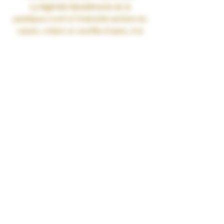
La légèreté désaltérante de la
pastèque s’unit à l’intensité sombre du
cassis, créant un souffle d’oasis, à la
fois éphémère et précieux.
Gamme : CHARMES
Recette :
Pastèque • Cassis
Contenance : 50ml
Ratio : PG/VG 40/60