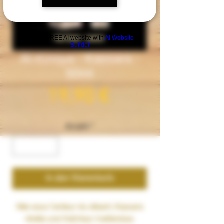
Build a FREE AI website with
AI Website
Builder
Al-Kimiya - Kassara -
50ml
Preis
19,90 €
Anzahl
*
In den Warenkorb
Née sous l’ardeur du désert, Kassara
révèle une fraîcheur inattendue.