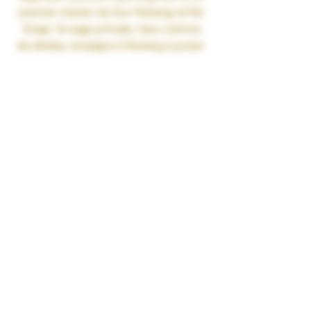
premier mentor de Sun Wukong, le Roi
Singe. Ce sage primate, vieux comme
les étoiles, enseigne à Wukong à puiser
dans son cœur autant que dans sa
force.
Il symbolise la force silencieuse et la
sagesse des liens sacrés avec la
nature.
Son essence éveille la maîtrise de soi
et l’équilibre entre l’instinct et l’esprit.
Gamme : ANIMALIS
Recette :
Chocolat Blanc • Crème de
noisette • Praliné
Contenance : 50ml
Ratio : PG/VG 35/65