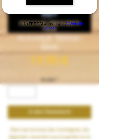
Build a FREE AI website with
AI Website
Builder
Al-Kimiya- Simius-
50ml
Preis
19,90 €
Anzahl
*
In den Warenkorb
Dans les brumes des montagnes, les
légendes racontent que le gorille fut le