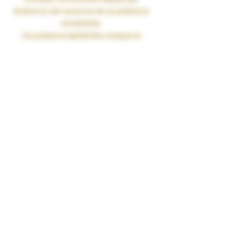
éclaire le ciel nocturne de sa présence
envoûtante.
Sa présence éphémère, évoque le
pouvoir de la transition et du
renouveau.
Râhu traverse le firmament, laissant
derrière lui une traînée de lumière qui
guide les rêves et les aspirations des
êtres humains.
Observe la Comète, elle te guidera !
Gamme : ASTRONOMIA
Recette :
Pomme Cannelle • Poire •
Figue
Contenance : 50ml
Ratio : PG/VG 35/65