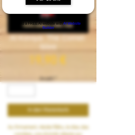
Build a FREE AI website with
AI Website
Builder
Al-Kimiya- The Comet-
50ml
Preis
19,90 €
Anzahl
*
In den Warenkorb
Au firmament, réside Râhu, le dieu des
comètes, une divinité céleste qui