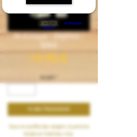
Build a FREE AI website with
AI Website
Builder
Al-Kimiya - Zephira -
50ml
Preis
19,90 €
Anzahl
*
In den Warenkorb
Sous le souffle des vergers, la pomme
éclate en fraîcheur vive.