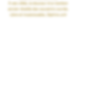
À ses côtés, la douceur d’un bonbon
ancien réveille des souvenirs sucrés.
Libre et insaisissable, Zéphira unit
acidulé et gourmandise dans un
charme léger qui élève les sens.
Gamme : CHARMES
Recette :
Dragi'Pom
Contenance : 50ml
Ratio : PG/VG 35/65