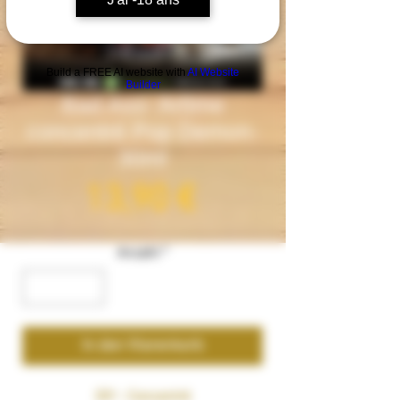
Build a FREE AI website with
AI Website
Builder
Bad Ass- Arôme
concentré Pop Demon-
30ml
Preis
13,90 €
Anzahl
*
In den Warenkorb
DIY - Concentré