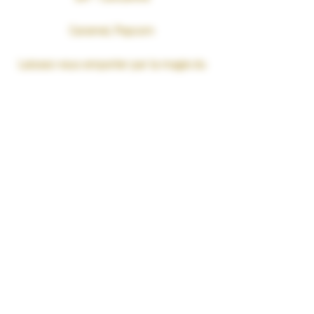
Caramel, Popcorn
Laissez-vous emporter par la magie du
cinéma avec POP DEMON, un
concentré 30ML de la gamme BadAss.
Une recette savoureuse où l’onctuosité
du
caramel
fondant se mêle à la
légèreté du
popcorn
croustillant. Un
combo sucré et gourmand qui vous
plonge dans l'ambiance d’une soirée
cinéma à chaque bouffée !
Format : Concentré 30ML
Dosage conseillé : 20%
50% PG - 50% VG
À diluer avant utilisation – Ne pas