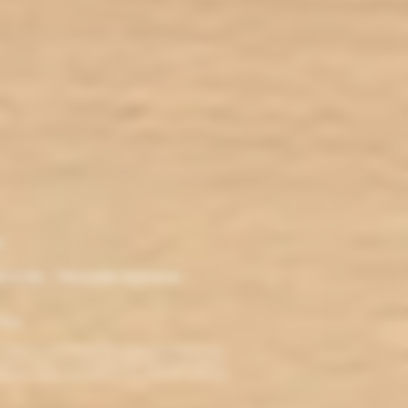
r
ironde - Nouvelle Aquitaine -
klop
TERDITE AUX MINEURS. Avant de visiter ce site,
ez jamais fumé, ne commencez pas. Pour vous aider à
roblèmes cardio-vasculaires et aux femmes enceintes