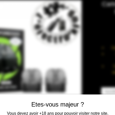
Cart
C
r
r
Car
Auswä
Etes-vous majeur ?
Vous devez avoir +18 ans pour pouvoir visiter notre site.