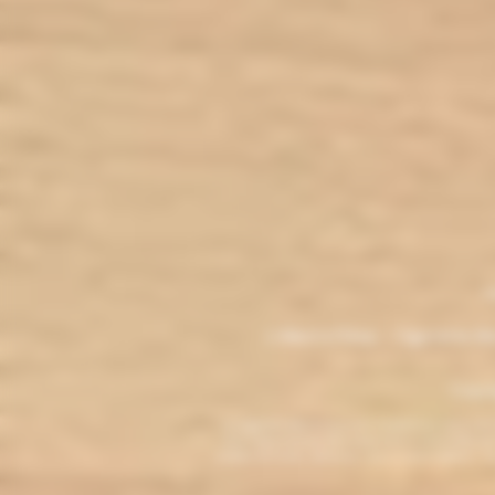
.
M
L'électro'klop - Cigarette é
Copyri
La cigarette électronique est interdite au mo
vous reconnaissez être majeur(e) et autorisé(e) pa
arrêter de fumer, adressez-vous à votre médecin. L