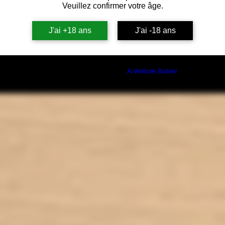
Veuillez confirmer votre âge.
J'ai +18 ans
J'ai -18 ans
Build a FREE AI website with
AI Website Builder