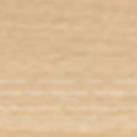
entions légales
. Moyens de paiement
.
Livraison
.
nous contacte
lectronique - Eliquides - 33620 Cavignac - 33820 Etauliers - G
France
ght L'électro'klop 2014
-2026 - Tous droits réservés© by L'électro'
ins de 18 ans. ATTENTION !!! LA VENTE DE PRODUITS CONTENANT DE LA NICOTINE EST IN
r la législation de votre pays à acheter des produits contenant de la nicotine. Si vous n'av
es produits contenant de la nicotine sont fortement déconseillés aux personnes ayant des p
ou allaitantes. Tenir hors de la portée des enfants.