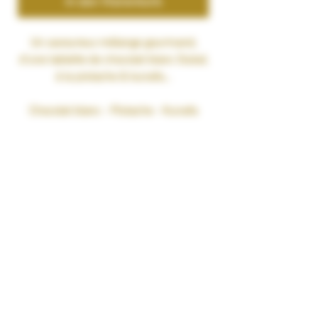
In den Warenkorb
Un savoureux mélange gourmand,
d’une tablette de chocolat blanc Dubaï,
à la pistache & kunafa…
Chocolat blanc - Pistache - Kunafa
RATIO PG/VG : 50% Propylène Glycol
Végétal naturel / 50%
Bases 100% végétales
Glycérine Végétale 100% Naturelle
sans OGM. Pharmacopée Européenne
CONDITIONNEMENT : 50 ml
TAUX DE NICOTINE : 0 mg/ml
RENDU SAVEURS : Gourmand
GARANTIES : Sans Diacétyl. Arômes
vape-safe certifiés par nos
aromaticiens.