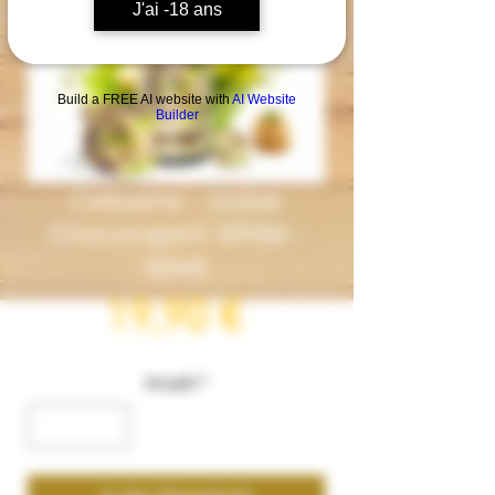
J'ai -18 ans
Build a FREE AI website with
AI Website
Builder
Cebueno - Dubaï
Chocovape® White -
50ml
Preis
19,90 €
Anzahl
*