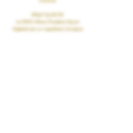
Caramel
MPgV/Vg 50/50
Le MPGV (Mono Proylène Glycol
Végétal) est un ingrédient d’origine
exclusivement naturelle qui permet de
remplacer, dans les e-liquides, le
propylène glycol, obtenu par synthèse
chimique à partir du pétrole ou de la
glycérine végétale.