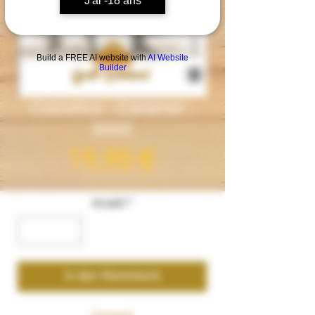
J'ai -18 ans
Build a FREE AI website with
AI Website
Builder
Cocorico - Caramel -
50ml
Preis
19,90 €
Anzahl
*
In den Warenkorb