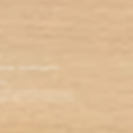
r
ironde - Nouvelle Aquitaine -
klop
TERDITE AUX MINEURS. Avant de visiter ce site,
ez jamais fumé, ne commencez pas. Pour vous aider à
roblèmes cardio-vasculaires et aux femmes enceintes