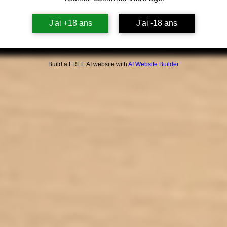
J'ai +18 ans
J'ai -18 ans
Build a FREE AI website with
AI Website Builder