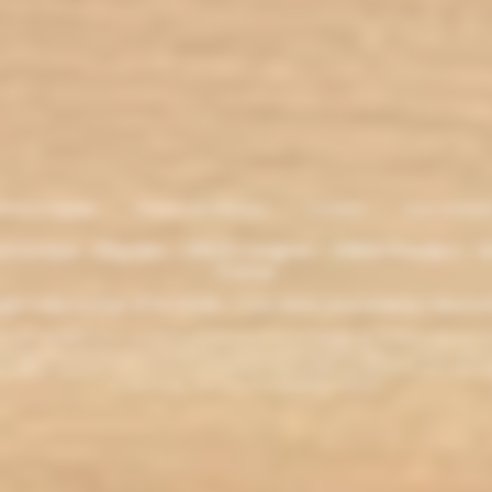
entions légales
. Moyens de paiement
.
Livraison
.
nous contacte
lectronique - Eliquides - 33620 Cavignac - 33820 Etauliers - G
France
ght L'électro'klop 2014
-2026 - Tous droits réservés© by L'électro'
ins de 18 ans. ATTENTION !!! LA VENTE DE PRODUITS CONTENANT DE LA NICOTINE EST IN
r la législation de votre pays à acheter des produits contenant de la nicotine. Si vous n'av
es produits contenant de la nicotine sont fortement déconseillés aux personnes ayant des p
ou allaitantes. Tenir hors de la portée des enfants.