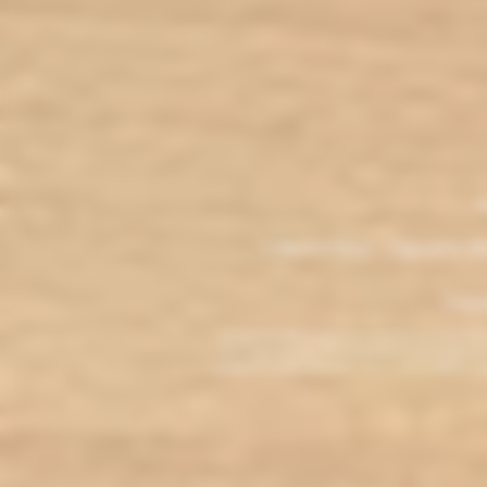
.
M
L'électro'klop - Cigarette é
Copyri
La cigarette électronique est interdite au mo
vous reconnaissez être majeur(e) et autorisé(e) pa
arrêter de fumer, adressez-vous à votre médecin. L