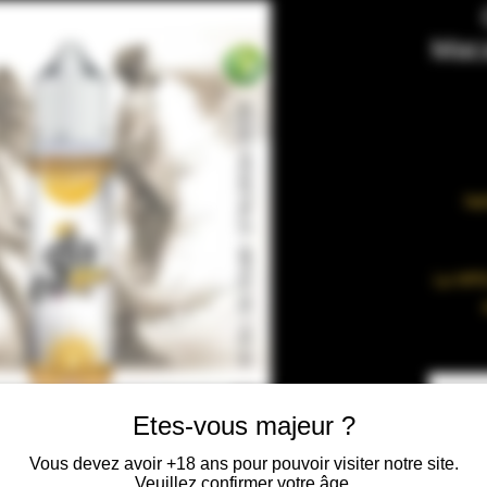
Maca
Nef
Le MPG
exclus
remp
propyl
chimi
Etes-vous majeur ?
Vous devez avoir +18 ans pour pouvoir visiter notre site.
Veuillez confirmer votre âge.