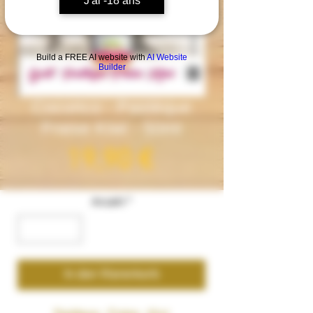
J'ai -18 ans
Build a FREE AI website with
AI Website
Builder
Cocorico - Pastèque
Fraise Kiwi - 50ml
Preis
19,90 €
Anzahl
*
In den Warenkorb