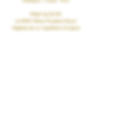
Pastèque - Fraise - Kiwi
MPgV/Vg 50/50
Le MPGV (Mono Proylène Glycol
Végétal) est un ingrédient d’origine
exclusivement naturelle qui permet de
remplacer, dans les e-liquides, le
propylène glycol, obtenu par synthèse
chimique à partir du pétrole ou de la
glycérine végétale.