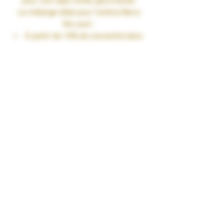
pour une vape ronde, gourmande.
Le mélange idéal pour l’arôme
Berry
Mix
sont :
À partir de 10% de concentré dans
une base PG/VG de 50/50
Jusqu’à 15% de concentré dans
une base 100%VG
Fiole 30ml
TAUX DE NICOTINE : 0 mg/ml
RENDU SAVEURS : Fruité
GARANTIES : Sans Diacétyl. Arômes
vape-safe certifiés par nos
aromaticiens.
CONSERVATION : +/-20°C
FABRICATION : Produit en France à
Marmande dans le Lot-et-Garonne (47)