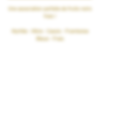
Une association parfaite de fruits noirs
frais !
Myrtille
-
Mûre
-
Cassis
-
Framboise
Bleue
-
Frais
RATIO MPG/VG : 40% Propylène Glycol
Végétal naturel / 60%
Bases 100% végétales
Glycérine Végétale 100% Naturelle
sans OGM. Pharmacopée Européenne
CONDITIONNEMENT : 100 ml
TAUX DE NICOTINE : 0 mg/ml
RENDU SAVEURS : Gourmand
GARANTIES : Sans Diacétyl. Arômes
vape-safe certifiés par nos
aromaticiens.
CONSERVATION : +/-20°C