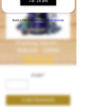
J'ai -18 ans
Build a FREE AI website with
AI Website
Builder
Fucking Juices -
Bokusa - 100ml
Preis
28,90 €
Anzahl
*
In den Warenkorb