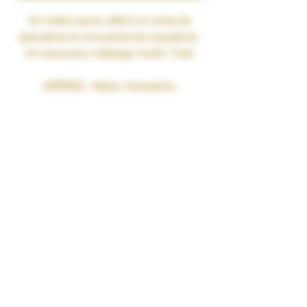
Un melon jaune, allié à un sirop de
grenadine et une pointe de coquelicot.
Un savoureux mélange, fruité / frais
ARÔMES :
Melon, Grenadine,
Coquelicot frais
RATIO PG/VG : 40% Propylène Glycol
Végétal naturel / 60%
Bases 100% végétales
Glycérine Végétale 100% Naturelle
sans OGM. Pharmacopée Européenne
CONDITIONNEMENT : 50 ml
TAUX DE NICOTINE : 0 mg/ml
RENDU SAVEURS : Fruité Frais
GARANTIES : Sans Diacétyl. Arômes
vape-safe certifiés par nos
aromaticiens.