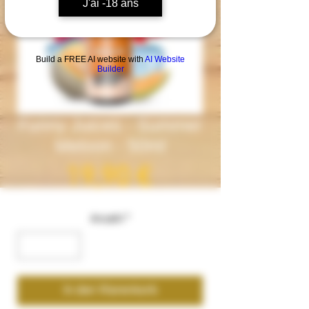
J'ai -18 ans
Build a FREE AI website with
AI Website
Builder
Funny Juices - Summer
Meloon - 50ml
Preis
19,90 €
Anzahl
*
In den Warenkorb