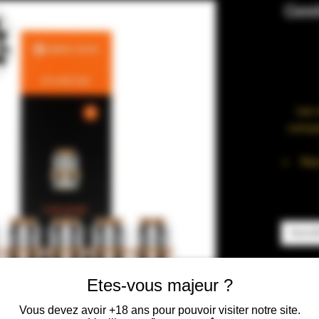
Gee
Les 
compat
Rés
Rés
Rés
Auswä
Rés
Etes-vous majeur ?
Vous devez avoir +18 ans pour pouvoir visiter notre site.