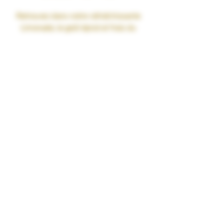
Retrouvez dans notre rafraîchissante
Limonade
, le goût épicé et frais du
citron vert
, allié à l'acidité du
citron
jaune
ainsi qu'à la puissance et
l'intensité du
Combava
.
Une petite pointe de
miel
viendra
sucrée ce délicieux breuvage.
Liquide fabriqué en France avec une
base 100% Végétale
Participe au financement et à
l'entretien de ruches en Occitanie.
Disponible en 0mg de nicotine
Taux de MPGV/VG : 40% / 60%