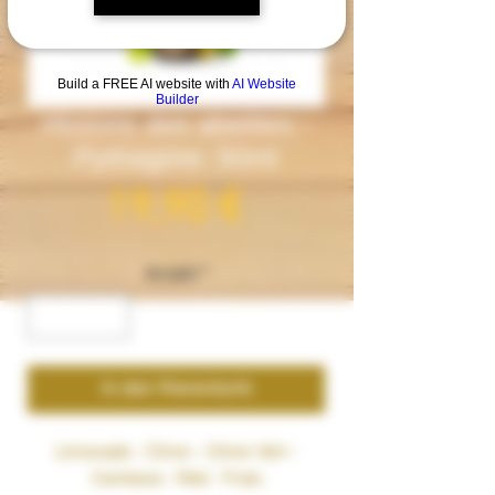
Build a FREE AI website with
AI Website
Builder
Histoire des abeilles -
Pythagore- 50ml
Preis
19,90 €
Anzahl
*
In den Warenkorb
Limonade - Citron - Citron Vert -
Combava - Miel - Frais