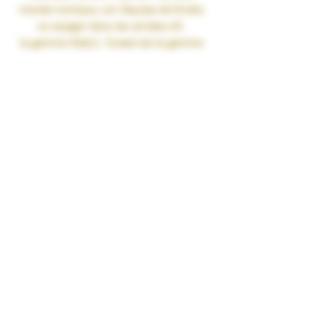
monde iconique, car l’équipe de Knoks
va voyager dans les années 60.
la gamme Holly’s Sweet est la gamme
de sept escales au travers des USA.
A l’époque des énormes voitures
américaines rutilantes, des Diner
américains en bord de route et des
drive-in. ..
Milkshake Barbe à Papa
Fabrication Française.
MPgV/Vg 30/70
Le MPGV (Mono Proylène Glycol
Végétal) est un ingrédient d’origine
exclusivement naturelle qui permet de
remplacer, dans les e-liquides, le
propylène glycol, obtenu par synthèse
chimique à partir du pétrole ou de la