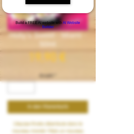
Build a FREE AI website with
AI Website
Builder
Holly's Sweet - Miami -
50ml
Preis
19,90 €
Anzahl
*
In den Warenkorb
L’équipe Knoks déambule dans le
nouveau monde ! Mais un nouveau