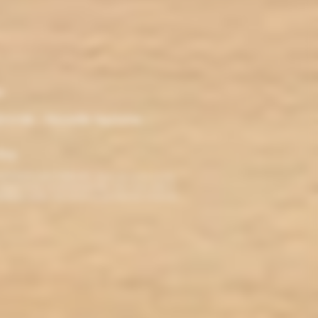
r
ironde - Nouvelle Aquitaine -
klop
TERDITE AUX MINEURS. Avant de visiter ce site,
ez jamais fumé, ne commencez pas. Pour vous aider à
roblèmes cardio-vasculaires et aux femmes enceintes