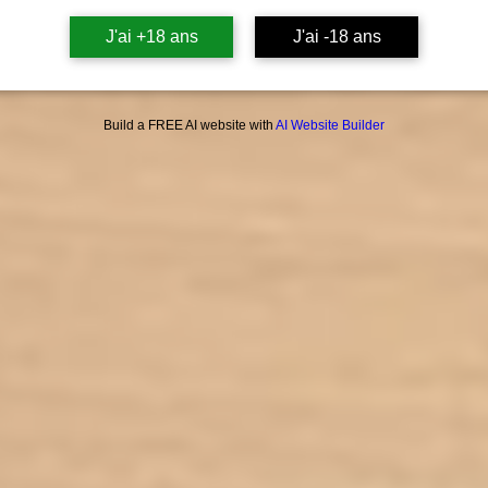
J'ai +18 ans
J'ai -18 ans
exclus
remp
propyl
chimi
Build a FREE AI website with
AI Website Builder