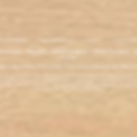
entions légales
. Moyens de paiement
.
Livraison
.
nous contacte
lectronique - Eliquides - 33620 Cavignac - 33820 Etauliers - G
France
ght L'électro'klop 2014
-2026 - Tous droits réservés© by L'électro'
ins de 18 ans. ATTENTION !!! LA VENTE DE PRODUITS CONTENANT DE LA NICOTINE EST IN
r la législation de votre pays à acheter des produits contenant de la nicotine. Si vous n'av
es produits contenant de la nicotine sont fortement déconseillés aux personnes ayant des p
ou allaitantes. Tenir hors de la portée des enfants.