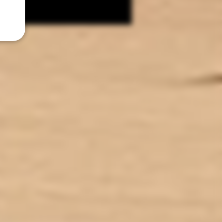
est un ingrédient d’origine
ivement naturelle qui permet de
lacer, dans les e-liquides, le
ène glycol, obtenu par synthèse
que à partir du pétrole ou de la
glycérine végétale.