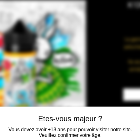
K'O
La gam
peluche
Ils s
armé
Le Lapi
Pamp
Etes-vous majeur ?
Vous devez avoir +18 ans pour pouvoir visiter notre site.
Veuillez confirmer votre âge.
Le MPGV