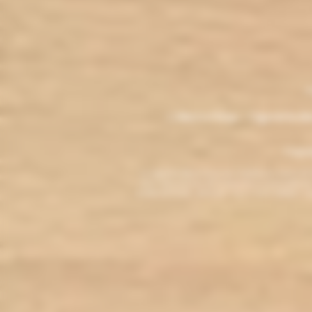
.
M
L'électro'klop - Cigarette é
Copyri
La cigarette électronique est interdite au mo
vous reconnaissez être majeur(e) et autorisé(e) pa
arrêter de fumer, adressez-vous à votre médecin. L