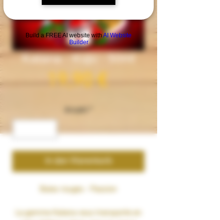
Build a FREE AI website with
AI Website
Builder
Katana - Kuju - 50ml
Preis
19,90 €
Anzahl
*
In den Warenkorb
Baies rouges - Passion
La gamme Katana vous transporte en