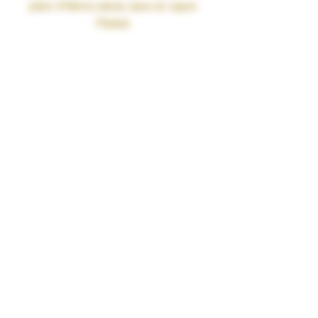
plein XVIème siècle, dans le Japon
Féodal.
A cette époque-là nommée
le Sengoku-jidaï, la guerre fait rage
entre les différents Daimyos (seigneur
de guerre) afin de devenir le Shogun
du pays au soleil levant.
Cette gamme représente les 7 lieux où
entre deux combats épiques, les
troupes, éreintées par leurs
affrontements, viennent se revigorer à
grand coup de potions aux milles
saveurs fruitées.
Du fruit rien que du fruit !
Fabrication Française.
MPgV/Vg 50/50
Le MPGV (Mono Proylène Glycol