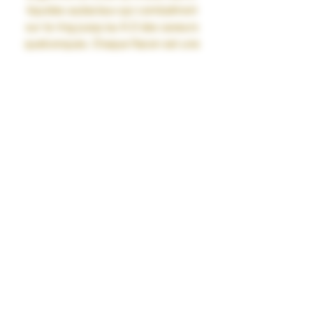
liquides audacieux qui combattront
sur le ring jusqu'au K.O des saveurs
quelconques. Chaque flacon est une
insurrection contre l'ordinaire, un
appel à l'audace qui s'empare de
l'esprit combatif pour transformer
votre expérience de vape en un acte de
défi savoureux.
Cheese Cake Speculoos
Fabrication Française.
MPgV/Vg 35/65
Le MPGV (Mono Proylène Glycol
Végétal) est un ingrédient d’origine
exclusivement naturelle qui permet de
remplacer, dans les e-liquides, le
propylène glycol, obtenu par synthèse
chimique à partir du pétrole ou de la