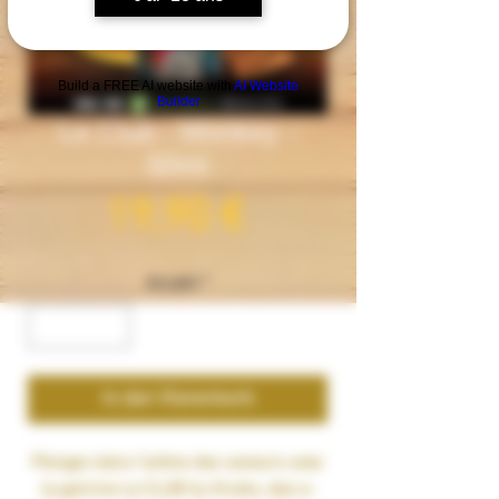
Build a FREE AI website with
AI Website
Builder
Le Club - Monkey -
50ml
Preis
19,90 €
Anzahl
*
In den Warenkorb
Plongez dans l'arène des saveurs avec
la gamme Le CLUB by Knoks, des e-