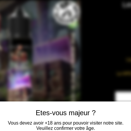
Le
Li
Le MPG
exclus
remp
propyl
chimi
Etes-vous majeur ?
Vous devez avoir +18 ans pour pouvoir visiter notre site.
Veuillez confirmer votre âge.