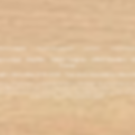
entions légales
. Moyens de paiement
.
Livraison
.
nous contacte
lectronique - Eliquides - 33620 Cavignac - 33820 Etauliers - G
France
ght L'électro'klop 2014
-2026 - Tous droits réservés© by L'électro'
ins de 18 ans. ATTENTION !!! LA VENTE DE PRODUITS CONTENANT DE LA NICOTINE EST IN
r la législation de votre pays à acheter des produits contenant de la nicotine. Si vous n'av
es produits contenant de la nicotine sont fortement déconseillés aux personnes ayant des p
ou allaitantes. Tenir hors de la portée des enfants.