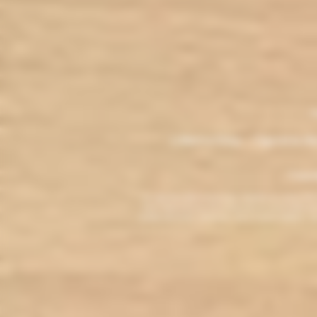
.
M
L'électro'klop - Cigarette é
Copyri
La cigarette électronique est interdite au mo
vous reconnaissez être majeur(e) et autorisé(e) pa
arrêter de fumer, adressez-vous à votre médecin. L