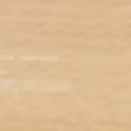
r
ironde - Nouvelle Aquitaine -
klop
TERDITE AUX MINEURS. Avant de visiter ce site,
ez jamais fumé, ne commencez pas. Pour vous aider à
roblèmes cardio-vasculaires et aux femmes enceintes