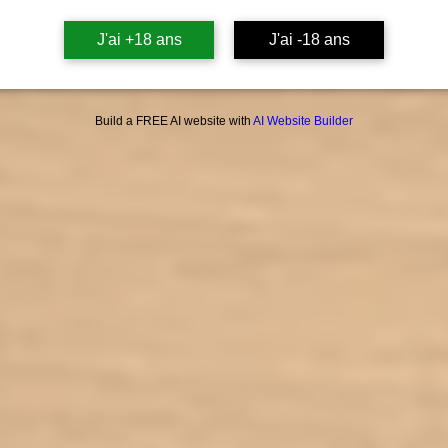
J'ai +18 ans
J'ai -18 ans
Build a FREE AI website with
AI Website Builder