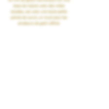
Un mix de goûts harmonieux sur une
base de classic avec des notes
boisées, sec avec une toute petite
pointe de sucre, un must pour les
amateurs de goût raffiné.
ARÔMES :
Macérâts, Classic blond
RATIO PG/VG : 50% Propylène Glycol
Végétal naturel / 50% Glycérine
Végétale 100% Naturelle sans OGM.
Pharmacopée Européenne
CONDITIONNEMENT : 40 ml
TAUX DE NICOTINE : 0 mg/ml
RENDU SAVEURS : Tabac, Gourmand
GARANTIES : Sans Diacétyl. Arômes
vape-safe certifiés par nos
aromaticiens.
CONSERVATION : +/-20°C