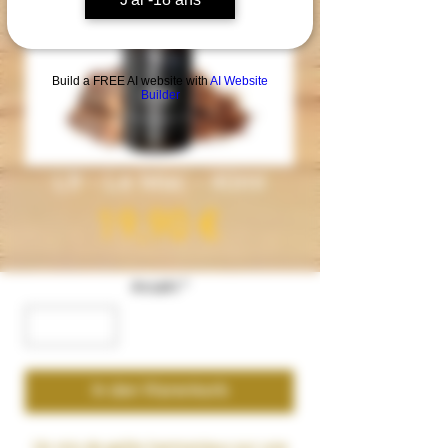
Build a FREE AI website with
AI Website
Builder
Lfr - Le Mac - 40ml
Preis
19,90 €
Anzahl
*
In den Warenkorb