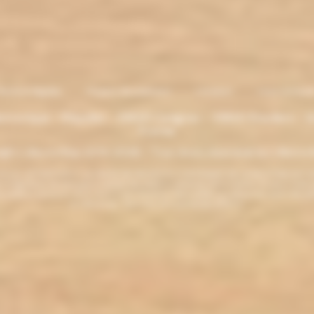
entions légales
. Moyens de paiement
.
Livraison
.
nous contacte
lectronique - Eliquides - 33620 Cavignac - 33820 Etauliers - G
France
ght L'électro'klop 2014
-2026 - Tous droits réservés© by L'électro'
ins de 18 ans. ATTENTION !!! LA VENTE DE PRODUITS CONTENANT DE LA NICOTINE EST IN
r la législation de votre pays à acheter des produits contenant de la nicotine. Si vous n'av
es produits contenant de la nicotine sont fortement déconseillés aux personnes ayant des p
ou allaitantes. Tenir hors de la portée des enfants.