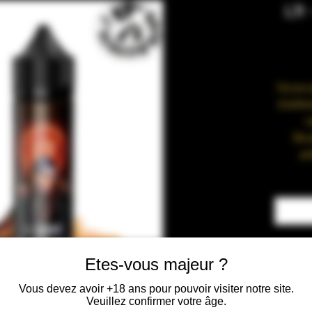
Lfr
Ce jus
d’arôm
c
De p
pr
exagér
taux d
ARÔ
Etes-vous majeur ?
RATIO
Végétal
Vous devez avoir +18 ans pour pouvoir visiter notre site.
Veuillez confirmer votre âge.