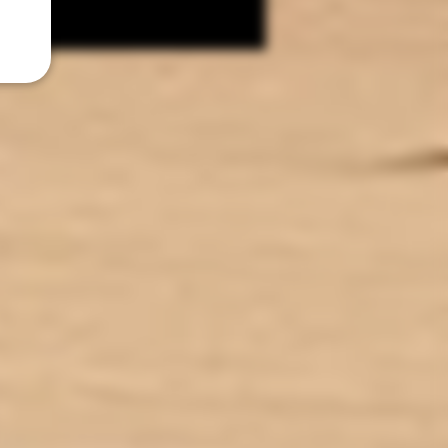
Pharmacopée Européenne
CONDITIONNEMENT : 40 ml
AUX DE NICOTINE : 0 mg/ml
U SAVEURS : Tabac, Gourmand
TIES : Sans Diacétyl. Arômes
vape-safe certifiés par nos
aromaticiens.
CONSERVATION : +/-20°C
ICATION : Produit en France à
de dans le Lot-et-Garonne (47)