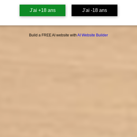
J'ai +18 ans
J'ai -18 ans
T
REND
GARAN
Build a FREE AI website with
AI Website Builder
FABR
Marman