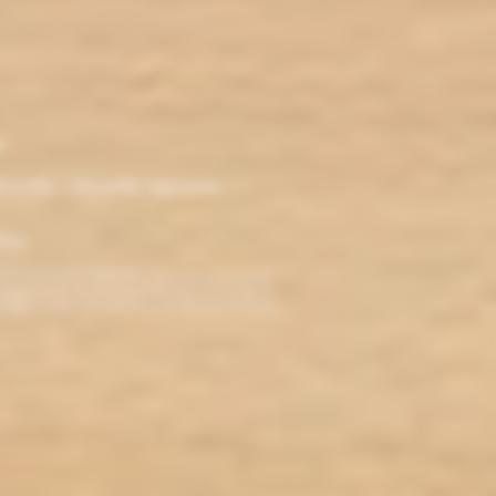
r
ironde - Nouvelle Aquitaine -
klop
TERDITE AUX MINEURS. Avant de visiter ce site,
ez jamais fumé, ne commencez pas. Pour vous aider à
roblèmes cardio-vasculaires et aux femmes enceintes