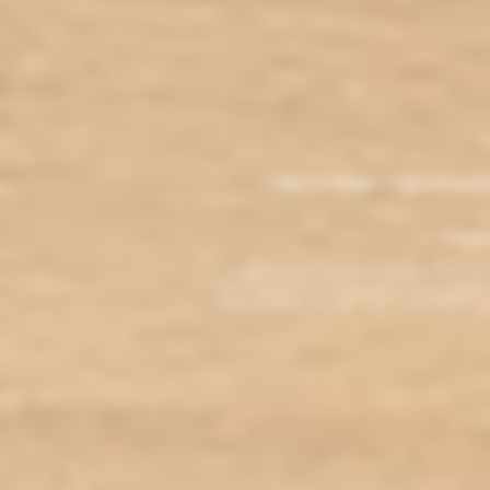
.
M
L'électro'klop - Cigarette é
Copyri
La cigarette électronique est interdite au mo
vous reconnaissez être majeur(e) et autorisé(e) pa
arrêter de fumer, adressez-vous à votre médecin. L