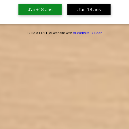
J'ai +18 ans
J'ai -18 ans
T
REND
GARAN
Build a FREE AI website with
AI Website Builder
FABR
Marman