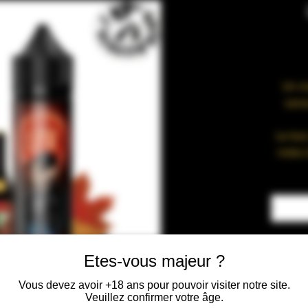
Un ma
savou
Le tout
notes 
ARÔME
Spécul
Etes-vous majeur ?
RATIO
Végétal
Vous devez avoir +18 ans pour pouvoir visiter notre site.
Veuillez confirmer votre âge.