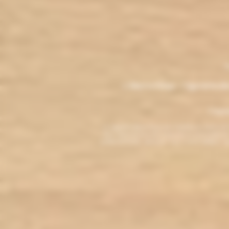
.
M
L'électro'klop - Cigarette é
Copyri
La cigarette électronique est interdite au mo
vous reconnaissez être majeur(e) et autorisé(e) pa
arrêter de fumer, adressez-vous à votre médecin. L