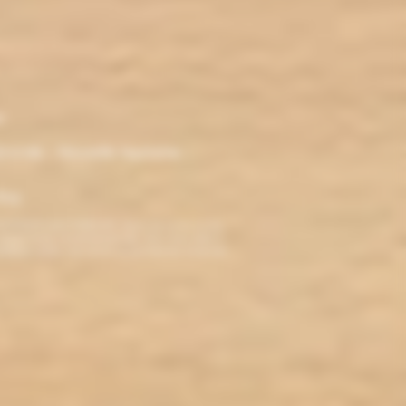
r
ironde - Nouvelle Aquitaine -
klop
TERDITE AUX MINEURS. Avant de visiter ce site,
ez jamais fumé, ne commencez pas. Pour vous aider à
roblèmes cardio-vasculaires et aux femmes enceintes