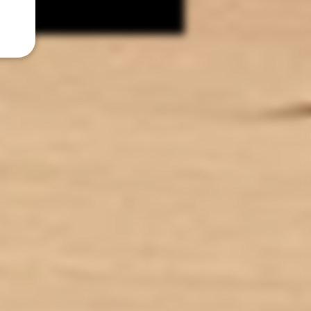
Pharmacopée Européenne
CONDITIONNEMENT : 40 ml
AUX DE NICOTINE : 0 mg/ml
U SAVEURS : Tabac, Gourmand
TIES : Sans Diacétyl. Arômes
vape-safe certifiés par nos
aromaticiens.
CONSERVATION : +/-20°C
ICATION : Produit en France à
de dans le Lot-et-Garonne (47)