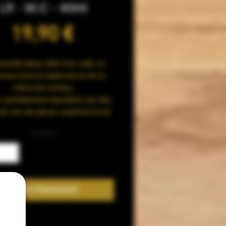
Lfr - M.C - 40ml
Preis
19,90 €
cérât tabac allié à du café, un
reux biscuit spéculos et de la
crème de whisky…
, parfaitement équilibré, par des
de noix de pécan, sublimé d’une
pointe d’érable.
Anzahl
*
S :
Macérât, Classic blond, Café,
os, Crème de whisky, noix pécan,
érable.
In den Warenkorb
 PG/VG : 50% Propylène Glycol
 naturel / 50% Glycérine Végétale
100% Naturelle sans OGM.