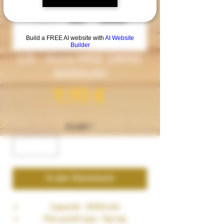
Build a FREE AI website with
AI Website
Builder
LG - Accu HG2 18650
3000mAh
Preis
9,90 €
Anzahl
*
In den Warenkorb
Capacité : 3000mAh
Plot positif type : flat top