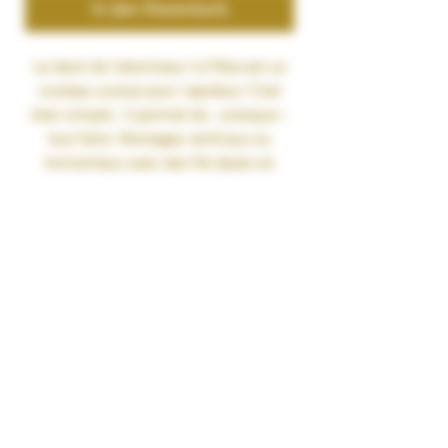
In den Warenkorb
Le deck de l'atomiseur Lit Rda est un
couteau suisse pour vapoteur. C'est
bien simple : il permet de - presque -
tout faire. Montages verticaux ou
horizontaux avec des fils épais en
spire larges voire même du mesh, il y a
de quoi se faire plaisir. La seule
contrainte imposée par Vandy Vape est
que le dripper Lit est prévu pour des
montages dual coil.
Au déballage de la boite, le Lit RDA est
monté en dripper classique avec un
pin 510 en plaqué or. Toutefois, il est
livré avec un pin bottom-feeder afin de
l'utiliser avec une box BF. Ceci ajoute