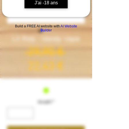
J'ai -18 ans
Build a FREE AI website with
AI Website
Builder
Lit Rda - Vandy Vape
Standardpre
 29,90 € 
Sale-
22,43 €
Preis
Couleur
*
Anzahl
*