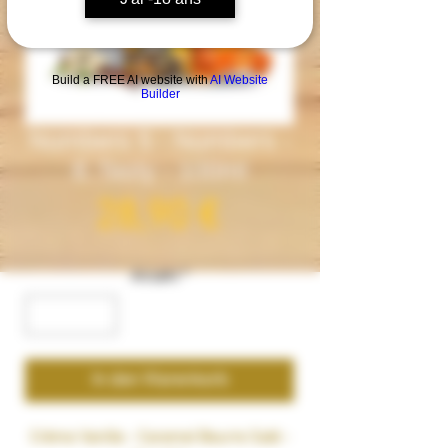
Build a FREE AI website with
AI Website
Builder
Numbers 5 - Numbers -
E.Tasty - 100ml
Preis
28,90 €
Anzahl
*
In den Warenkorb
Crème Vanille - Caramel Beurre Salé -