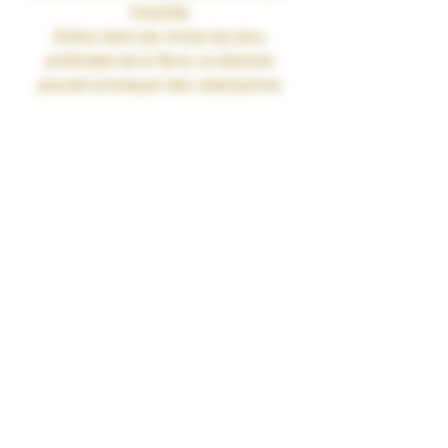
Chantilly
Enfoui dans les mines les plus
profondes de la Terre, ce diamant
pouvait provoquer des cataclysmes
par la seule force de son custard
vanille et de son caramel.
Pays : France
PG/VG : 40-60