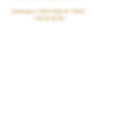
Contenance 100ml (fiole de 120ml)
• PG/VG 50/50
• Taux de nicotine : 0mg
• SANS SUCRALOSE
• Fabriqué en France par nos soins