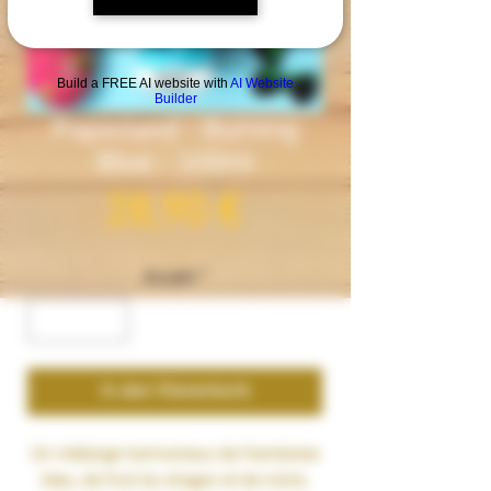
Build a FREE AI website with
AI Website
Builder
Paperland - Burning
Blue - 100ml
Preis
28,90 €
Anzahl
*
In den Warenkorb
Un mélange harmonieux de
framboise
bleu
, de
fruit du dragon
et de
mûre
.