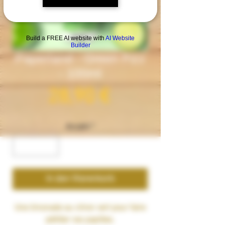
Build a FREE AI website with
AI Website
Builder
Paperland - Green Fizz
- 100ml
Preis
28,90 €
Anzahl
*
In den Warenkorb
Une
limonade au citron vert
pour faire
pétiller vos papilles.