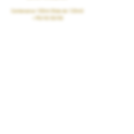
Contenance 100ml (fiole de 120ml)
• PG/VG 50/50
• Taux de nicotine : 0mg
• SANS SUCRALOSE
• Fabriqué en France par nos soins