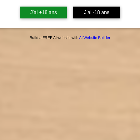
J'ai +18 ans
J'ai -18 ans
Build a FREE AI website with
AI Website Builder