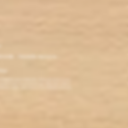
r
ironde - Nouvelle Aquitaine -
klop
TERDITE AUX MINEURS. Avant de visiter ce site,
ez jamais fumé, ne commencez pas. Pour vous aider à
roblèmes cardio-vasculaires et aux femmes enceintes