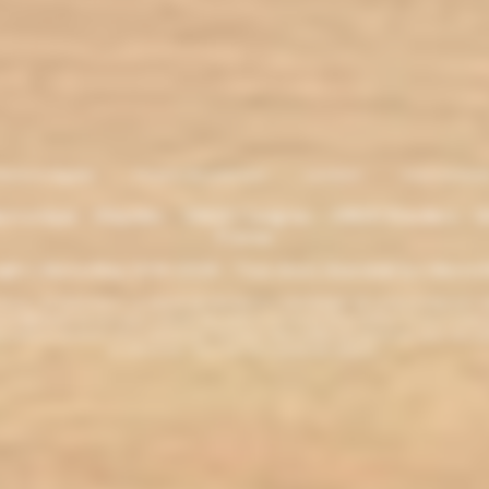
entions légales
. Moyens de paiement
.
Livraison
.
nous contacte
lectronique - Eliquides - 33620 Cavignac - 33820 Etauliers - G
France
ght L'électro'klop 2014
-2026 - Tous droits réservés© by L'électro'
ins de 18 ans. ATTENTION !!! LA VENTE DE PRODUITS CONTENANT DE LA NICOTINE EST IN
r la législation de votre pays à acheter des produits contenant de la nicotine. Si vous n'av
es produits contenant de la nicotine sont fortement déconseillés aux personnes ayant des p
ou allaitantes. Tenir hors de la portée des enfants.