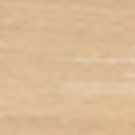
.
M
L'électro'klop - Cigarette é
Copyri
La cigarette électronique est interdite au mo
vous reconnaissez être majeur(e) et autorisé(e) pa
arrêter de fumer, adressez-vous à votre médecin. L