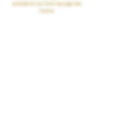
acidulée et une
mûre sauvage très
fraiche.
Contenance 100ml (fiole de 120ml)
• PG/VG 50/50
• Taux de nicotine : 0mg
• SANS SUCRALOSE
• Fabriqué en France par nos soins