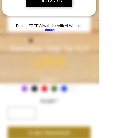
J'ai -18 ans
Build a FREE AI website with
AI Website
Builder
Reewape- Drip Tip 510
Preis
4,90 €
Couleur
*
Anzahl
*
In den Warenkorb