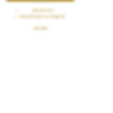
Drip tip 510.
Convient pour un tirage DL.
(AS188)