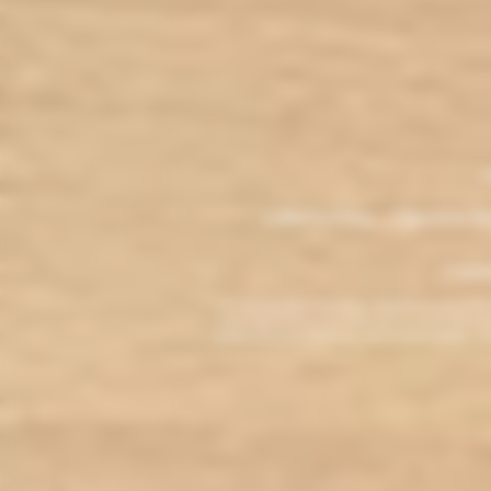
.
M
L'électro'klop - Cigarette é
Copyri
La cigarette électronique est interdite au mo
vous reconnaissez être majeur(e) et autorisé(e) pa
arrêter de fumer, adressez-vous à votre médecin. L