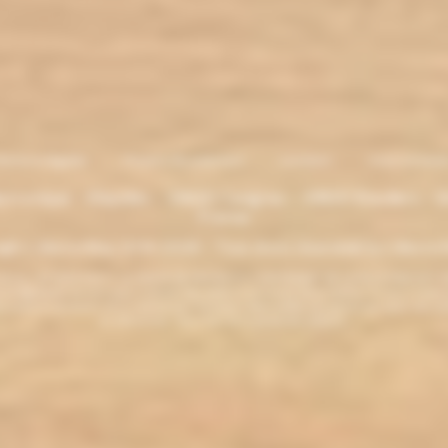
entions légales
. Moyens de paiement
.
Livraison
.
nous contacte
lectronique - Eliquides - 33620 Cavignac - 33820 Etauliers - G
France
ght L'électro'klop 2014
-2026 - Tous droits réservés© by L'électro'
ins de 18 ans. ATTENTION !!! LA VENTE DE PRODUITS CONTENANT DE LA NICOTINE EST IN
r la législation de votre pays à acheter des produits contenant de la nicotine. Si vous n'av
es produits contenant de la nicotine sont fortement déconseillés aux personnes ayant des p
ou allaitantes. Tenir hors de la portée des enfants.