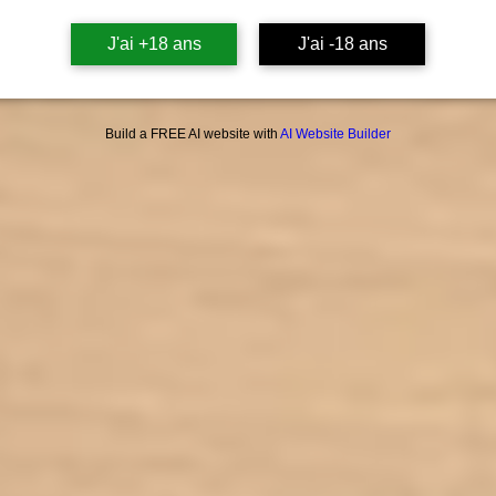
J'ai +18 ans
J'ai -18 ans
Build a FREE AI website with
AI Website Builder