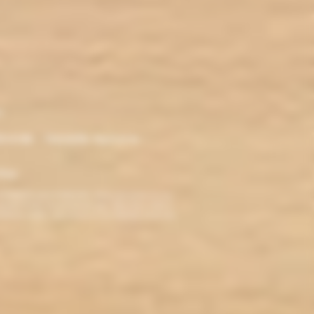
r
ironde - Nouvelle Aquitaine -
klop
TERDITE AUX MINEURS. Avant de visiter ce site,
ez jamais fumé, ne commencez pas. Pour vous aider à
roblèmes cardio-vasculaires et aux femmes enceintes