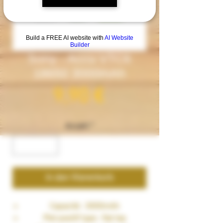
Build a FREE AI website with
AI Website
Builder
Sony - Accu VTC6
18650 3000mAh
Preis
9,90 €
Anzahl
*
In den Warenkorb
Capacité : 3000mAh
Plot positif type : flat top