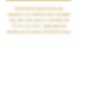
Vap'Extreme pense à tous les
vapoteurs qui réalisent des montages
avec des coils ayant un diamètre de
2.5 mm ou 3 mm ! Spécialement
étudié pour se placer facilement dans
un coil de 2.5 mm ou 3 mm, le Coton
Dosé Vap'Extreme se présente sous la
forme d'une bande de 2 mètres. Le
Coton Dosé se démarque par son
excellente capillarité, sa durée de vie
conséquente et par sa capacité à
résister à des températures élevées.
Le Coton Dosé Vap'Extreme est le coton
à détenir absolument ! Vap'Extreme
fournit un coton d'excellence qui
s'associera parfaitement aux
nombreux coils proposés par le