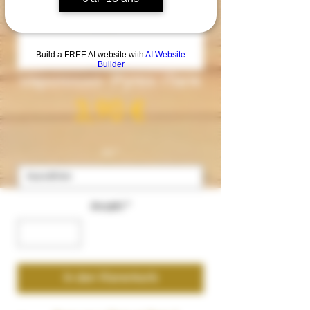
Build a FREE AI website with
AI Website
Builder
Vaporesso- Pyrex iTank
Preis
3,90 €
ml
*
Anzahl
*
In den Warenkorb