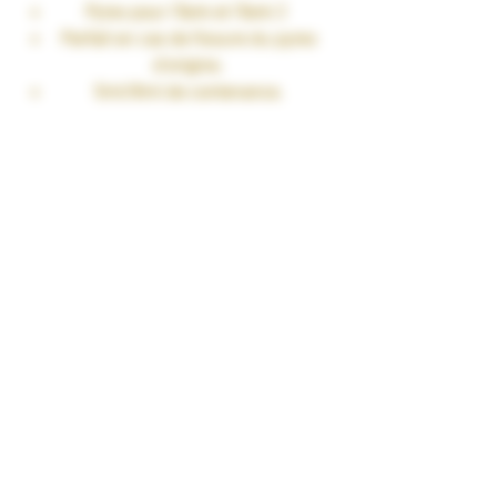
Pyrex pour iTank et iTank 2
Parfait en cas de fissure du pyrex
d'origine.
5ml/8ml de contenance.