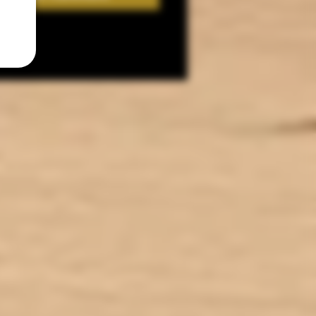
an tactile 1.66" clair et intuitif.
hèmes animés interchangeables.
tement en cuir pour une prise en
main agréable.
tiples protections pour une vape
100% sécurisée
Livré avec
1 x Mod Drag X3
1 x Cartouche DTL 5ml
 x Résistance PnP X 0.15ohm
1 x Résistance PnP X 0.3ohm
1 x Câble USB-C
1 x Manuel d'utilisation
Caractéristiques
nsions : 132.7 x 34.2 x 27.8mm
Batterie : 18650/21700
Puissance : 5-80W