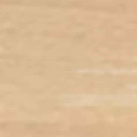
.
M
L'électro'klop - Cigarette é
Copyri
La cigarette électronique est interdite au mo
vous reconnaissez être majeur(e) et autorisé(e) pa
arrêter de fumer, adressez-vous à votre médecin. L