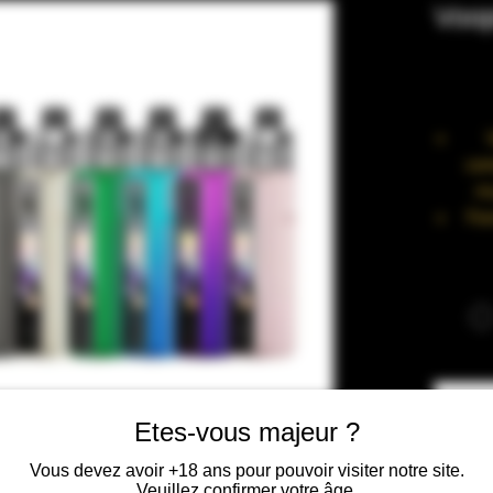
Voop
com
mu
Fon
Pui
3 m
C
Comp
Etes-vous majeur ?
Top 
Vous devez avoir +18 ans pour pouvoir visiter notre site.
Veuillez confirmer votre âge.