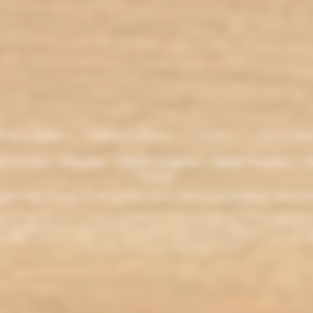
entions légales
. Moyens de paiement
.
Livraison
.
nous contacte
lectronique - Eliquides - 33620 Cavignac - 33820 Etauliers - G
France
ght L'électro'klop 2014
-2026 - Tous droits réservés© by L'électro'
ins de 18 ans. ATTENTION !!! LA VENTE DE PRODUITS CONTENANT DE LA NICOTINE EST IN
r la législation de votre pays à acheter des produits contenant de la nicotine. Si vous n'av
es produits contenant de la nicotine sont fortement déconseillés aux personnes ayant des p
ou allaitantes. Tenir hors de la portée des enfants.