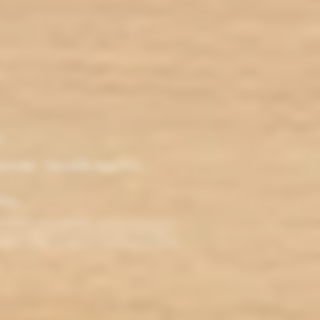
Capacité : 5ml
Remplissage : Par le côté
Airflow réglable
Tirage : MTL à DL
r
ironde - Nouvelle Aquitaine -
klop
TERDITE AUX MINEURS. Avant de visiter ce site,
ez jamais fumé, ne commencez pas. Pour vous aider à
roblèmes cardio-vasculaires et aux femmes enceintes