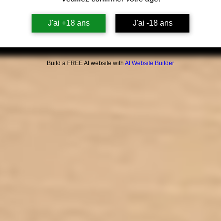
Écr
3 t
J'ai +18 ans
J'ai -18 ans
Revê
Mul
Build a FREE AI website with
AI Website Builder
1
Dime