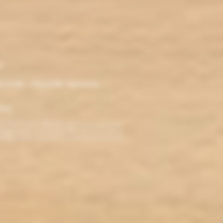
r
ironde - Nouvelle Aquitaine -
klop
TERDITE AUX MINEURS. Avant de visiter ce site,
ez jamais fumé, ne commencez pas. Pour vous aider à
roblèmes cardio-vasculaires et aux femmes enceintes