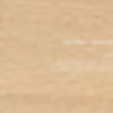
.
M
L'électro'klop - Cigarette é
Copyri
La cigarette électronique est interdite au mo
vous reconnaissez être majeur(e) et autorisé(e) pa
arrêter de fumer, adressez-vous à votre médecin. L