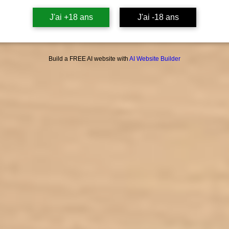
J'ai +18 ans
J'ai -18 ans
Le MPG
Build a FREE AI website with
AI Website Builder
exclus
remp
propyl
chimi