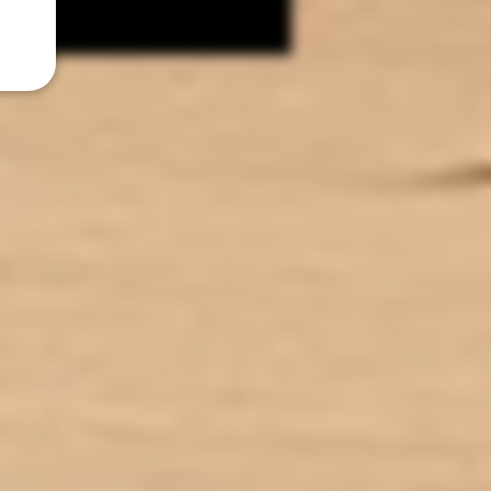
Fabrication Française.
MPGV/Vg 40/60
V (Mono Proylène Glycol Végétal)
est un ingrédient d’origine
ivement naturelle qui permet de
lacer, dans les e-liquides, le
ène glycol, obtenu par synthèse
que à partir du pétrole ou de la
glycérine végétale.