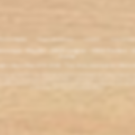
entions légales
. Moyens de paiement
.
Livraison
.
nous contacte
lectronique - Eliquides - 33620 Cavignac - 33820 Etauliers - G
France
ght L'électro'klop 2014
-2026 - Tous droits réservés© by L'électro'
ins de 18 ans. ATTENTION !!! LA VENTE DE PRODUITS CONTENANT DE LA NICOTINE EST IN
r la législation de votre pays à acheter des produits contenant de la nicotine. Si vous n'av
es produits contenant de la nicotine sont fortement déconseillés aux personnes ayant des p
ou allaitantes. Tenir hors de la portée des enfants.