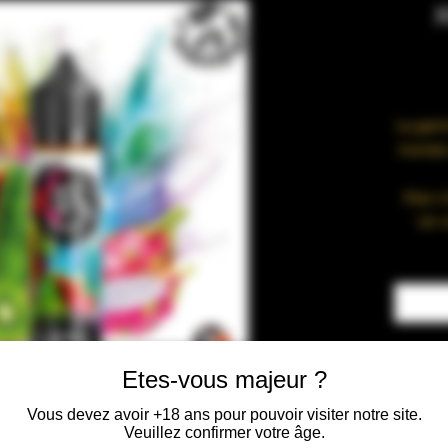
X
La gamm
monde 
Xtaz c
Un m
rem
Un m
fru
Un mon
Laissez
Etes-vous majeur ?
Vous devez avoir +18 ans pour pouvoir visiter notre site.
Veuillez confirmer votre âge.
Fr