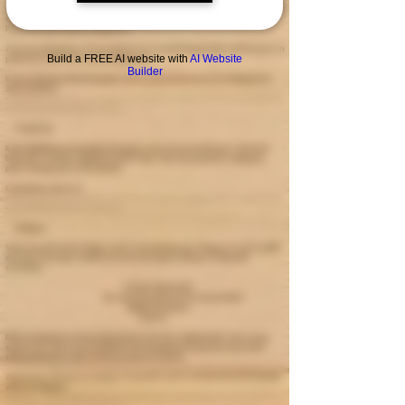
Paypal est l'un des services les plus sécurisé en matière de paiement
en ligne.
Pour en savoir plus,
Cliquez ici
.
Aucune obligation d'inscription sur le site Paypal afin d'effectuer un
paiement sécurisé n'est obligatoire
Build a FREE AI website with
AI Website
Builder
Il vous est possible de payer votre commande en x4 via Paypal de
30e à 2000e.
-------------------------------------------------------------
--------------------------
Virement
Il est également possible de payer votre commande par virement
bancaire, simple, rapide et sans frais c'est une solution adéquat
pour une grosse commande.
Contactez nous
ici
.
-------------------------------------------------------------
--------------------------
Chèque
Vous pouvez aussi régler votre commande par chèque, il vous suffit
de nous l'envoyer libellé à l'ordre de l'électroklop à l'adresse
suivante :
L'ELECTRO'KLOP
10 route de Saintes 10 Zone la Gare
33820 Etauliers
France
Dès la réception et l'encaissement de votre règlement, nous vous
enverrons votre commande et ne manquerons pas de vous tenir
informé du bon déroulement de la livraison.
Attention: Pensez à indiquer et joindre votre numéro de commande
avec le chèque.
​-------------------------------------------------------------