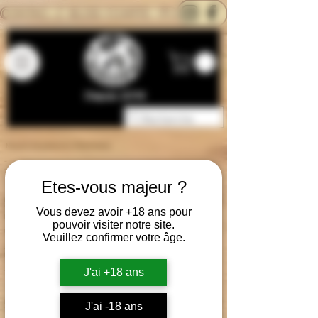
CONTACTEZ-NOUS
BLOG
CARTE
Depuis 2014
Moyens de paiement disponibles
-------------------------------------------------------------
--------------------------
Etes-vous majeur ?
Carte Bancaire
Il vous est possible de régler votre commande par Carte Bleue, Carte
Visa ou MasterCard sur le site de L'électro'klop, avec notre
Vous devez avoir +18 ans pour
partenaire bancaire.
pouvoir visiter notre site.
Un mode de paiement simple, rapide et sécurisé.
Veuillez confirmer votre âge.
Aucunes informations personnelles n'est stockées sur le site de
L'électro'klop.
-------------------------------------------------------------
--------------------------
J'ai +18 ans
Carte Bancaire via Paypal
Il vous est possible de régler votre commande par Carte Bleue, Carte
J'ai -18 ans
Visa ou MasterCard via Paypal.