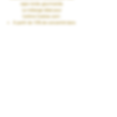
vape ronde, gourmande.
Le mélange idéal pour
l’arôme
Cookies
sont :
À partir de 10% de concentré dans
une base PG/VG de 50/50
Jusqu’à 15% de concentré dans
une base 100%VG
Fiole 30ml
TAUX DE NICOTINE : 0 mg/ml
RENDU SAVEURS : Gourmand
GARANTIES : Sans Diacétyl. Arômes
vape-safe certifiés par nos
aromaticiens.
CONSERVATION : +/-20°C
FABRICATION : Produit en France à
Marmande dans le Lot-et-Garonne (47)