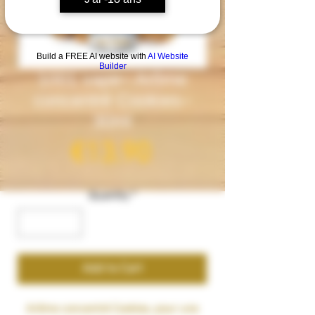
Build a FREE AI website with
AI Website
Builder
1001 vape– Arôme
concentré Cookies–
30ml
Price
€13.90
Quantity
*
Add to Cart
Arôme concentré
Cookies
, pour une