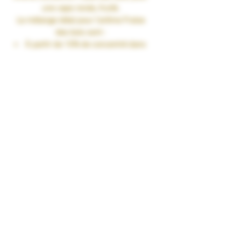
une vape ronde, fruité.
Le mélange idéal pour l’arôme
Fraise
des bois
sont :
À partir de 10% de concentré dans
une base PG/VG de 50/50
Jusqu’à 15% de concentré dans
une base 100%VG
Fiole 30ml
TAUX DE NICOTINE : 0 mg/ml
RENDU SAVEURS : Fruité
GARANTIES : Sans Diacétyl. Arômes
vape-safe certifiés par nos
aromaticiens.
CONSERVATION : +/-20°C
FABRICATION : Produit en France à
Marmande dans le Lot-et-Garonne (47)