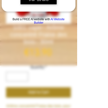
Build a FREE AI website with
AI Website
Builder
1001 vape– Arôme
concentré Fraise des
bois– 30ml
Price
€13.90
Quantity
*
Add to Cart
Arôme concentré
Fraise des bois
, pour