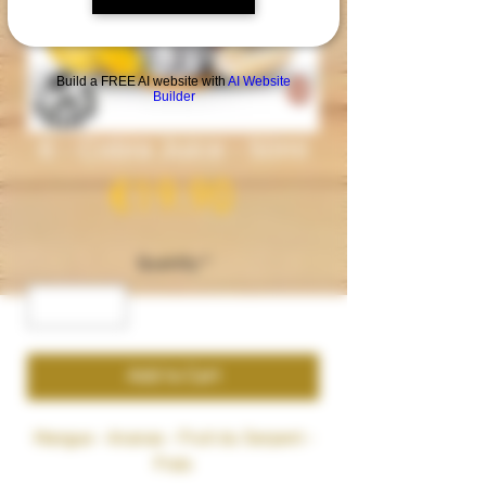
Build a FREE AI website with
AI Website
Builder
6 - Cobra Juice - 50ml
Price
€19.90
Quantity
*
Add to Cart
Mangue - Ananas - Fruit du Serpent -
Frais